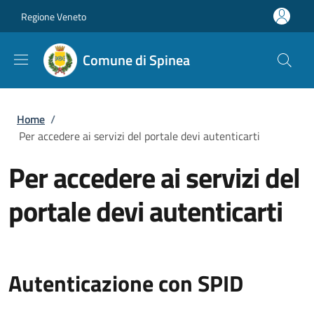
Salta al contenuto principale
Skip to footer content
Regione Veneto
Comune di Spinea
Briciole di pane
Home
/
Per accedere ai servizi del portale devi autenticarti
Per accedere ai servizi del
portale devi autenticarti
Autenticazione con SPID