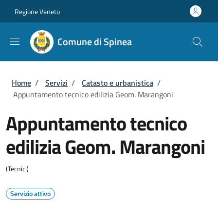
Salta al contenuto principale
Skip to footer content
Regione Veneto
Comune di Spinea
Briciole di pane
Home
/
Servizi
/
Catasto e urbanistica
/
Appuntamento tecnico edilizia Geom. Marangoni
Appuntamento tecnico
edilizia Geom. Marangoni
(Tecnici)
Servizio attivo