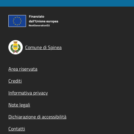
Comune di Spinea
Footer menu
Area riservata
Crediti
Informativa privacy
Note legali
Dichiarazione di accessibilità
Contatti