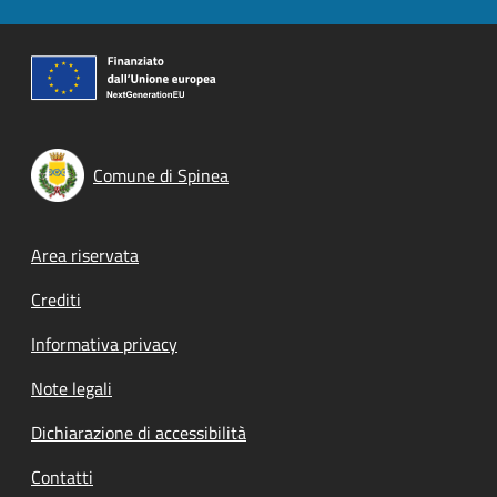
Comune di Spinea
Footer menu
Area riservata
Crediti
Informativa privacy
Note legali
Dichiarazione di accessibilità
Contatti