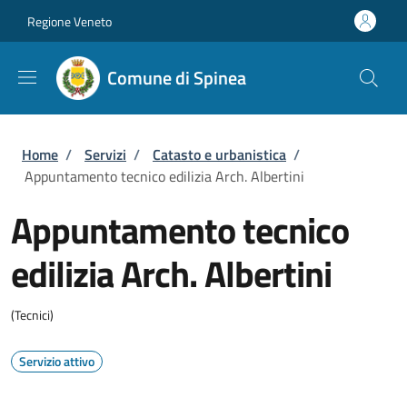
Salta al contenuto principale
Skip to footer content
Regione Veneto
Comune di Spinea
Briciole di pane
Home
/
Servizi
/
Catasto e urbanistica
/
Appuntamento tecnico edilizia Arch. Albertini
Appuntamento tecnico
edilizia Arch. Albertini
(Tecnici)
Servizio attivo