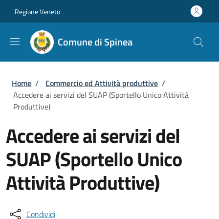
Salta al contenuto principale
Skip to footer content
Regione Veneto
Comune di Spinea
Briciole di pane
Home
/
Commercio ed Attività produttive
/
Accedere ai servizi del SUAP (Sportello Unico Attività
Produttive)
Accedere ai servizi del
SUAP (Sportello Unico
Attività Produttive)
Condividi