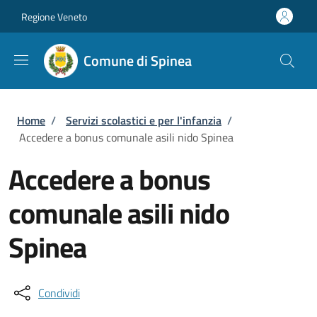
Salta al contenuto principale
Skip to footer content
Regione Veneto
Comune di Spinea
Briciole di pane
Home
/
Servizi scolastici e per l'infanzia
/
Accedere a bonus comunale asili nido Spinea
Accedere a bonus
comunale asili nido
Spinea
Condividi