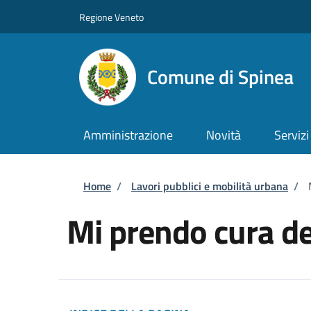
Salta al contenuto principale
Skip to footer content
Regione Veneto
Comune di Spinea
Amministrazione
Novità
Servizi
Briciole di pane
Home
/
Lavori pubblici e mobilità urbana
/
Mi prendo cura d