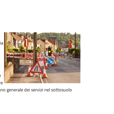
ia
e
re
ano generale dei servizi nel sottosuolo