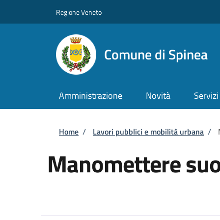
Salta al contenuto principale
Skip to footer content
Regione Veneto
Comune di Spinea
Amministrazione
Novità
Servizi
Briciole di pane
Home
/
Lavori pubblici e mobilità urbana
/
Manomettere suol