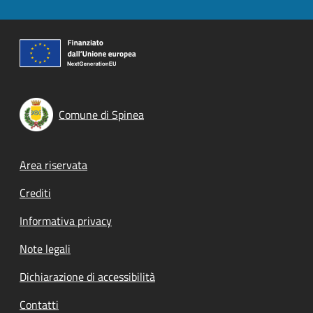
Comune di Spinea
Footer menu
Area riservata
Crediti
Informativa privacy
Note legali
Dichiarazione di accessibilità
Contatti