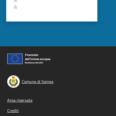
Valuta 1 stelle su 5
Comune di Spinea
Footer menu
Area riservata
Crediti