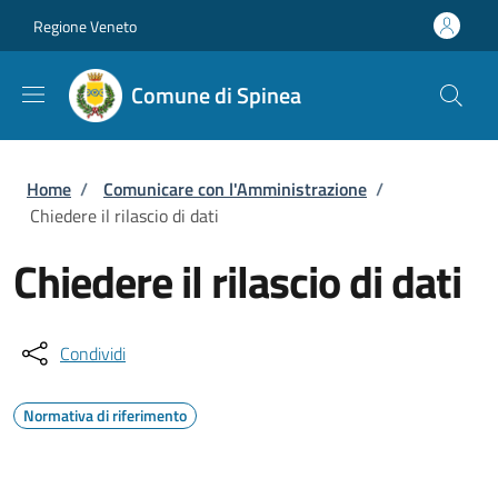
Salta al contenuto principale
Skip to footer content
Regione Veneto
Comune di Spinea
Briciole di pane
Home
/
Comunicare con l'Amministrazione
/
Chiedere il rilascio di dati
Chiedere il rilascio di dati
Condividi
Normativa di riferimento