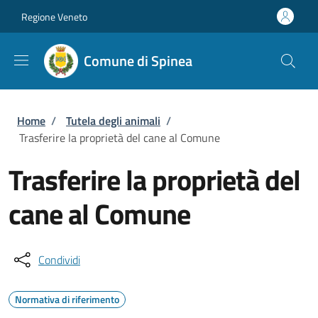
Salta al contenuto principale
Skip to footer content
Regione Veneto
Comune di Spinea
Briciole di pane
Home
/
Tutela degli animali
/
Trasferire la proprietà del cane al Comune
Trasferire la proprietà del
cane al Comune
Condividi
Normativa di riferimento