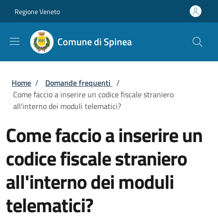
Salta al contenuto principale
Skip to footer content
Regione Veneto
Comune di Spinea
Briciole di pane
Home
/
Domande frequenti
/
Come faccio a inserire un codice fiscale straniero
all'interno dei moduli telematici?
Come faccio a inserire un
codice fiscale straniero
all'interno dei moduli
telematici?