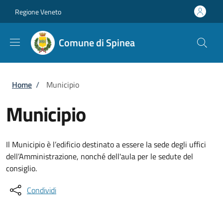
Salta al contenuto principale
Skip to footer content
Regione Veneto
Comune di Spinea
Briciole di pane
Home
/
Municipio
Municipio
Il Municipio è l’edificio destinato a essere la sede degli uffici
dell’Amministrazione, nonché dell'aula per le sedute del
consiglio.
Condividi