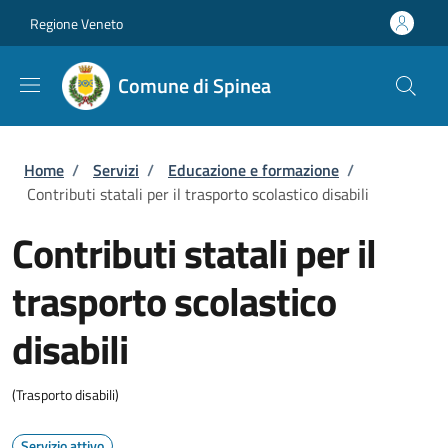
Salta al contenuto principale
Skip to footer content
Regione Veneto
Comune di Spinea
Briciole di pane
Home
/
Servizi
/
Educazione e formazione
/
Contributi statali per il trasporto scolastico disabili
Contributi statali per il
trasporto scolastico
disabili
(Trasporto disabili)
Servizio attivo