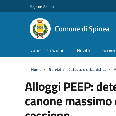
Salta al contenuto principale
Skip to footer content
Regione Veneto
Comune di Spinea
Amministrazione
Novità
Servizi
Briciole di pane
Home
/
Servizi
/
Catasto e urbanistica
/
A
Alloggi PEEP: det
canone massimo c
cessione