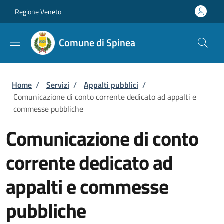
Salta al contenuto principale
Skip to footer content
Regione Veneto
Comune di Spinea
Briciole di pane
Home
/
Servizi
/
Appalti pubblici
/
Comunicazione di conto corrente dedicato ad appalti e
commesse pubbliche
Comunicazione di conto
corrente dedicato ad
appalti e commesse
pubbliche