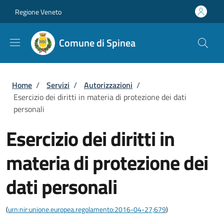
Salta al contenuto principale
Skip to footer content
Regione Veneto
Comune di Spinea
Briciole di pane
Home
/
Servizi
/
Autorizzazioni
/
Esercizio dei diritti in materia di protezione dei dati
personali
Esercizio dei diritti in
materia di protezione dei
dati personali
(
urn:nir:unione.europea.regolamento:2016-04-27;679
)