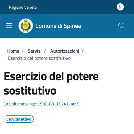
Salta al contenuto principale
Skip to footer content
Regione Veneto
Comune di Spinea
Briciole di pane
Home
/
Servizi
/
Autorizzazioni
/
Esercizio del potere sostitutivo
Esercizio del potere
sostitutivo
(
urn:nir:stato:legge:1990-08-07;241~art2
)
Servizio attivo