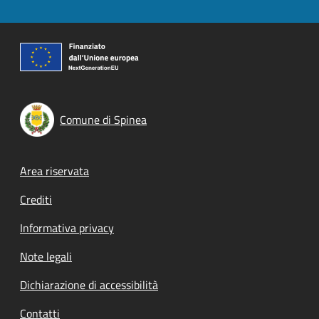
Comune di Spinea
Footer menu
Area riservata
Crediti
Informativa privacy
Note legali
Dichiarazione di accessibilità
Contatti