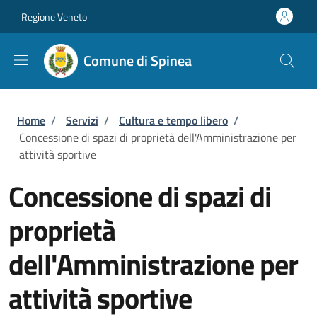
Salta al contenuto principale
Skip to footer content
Regione Veneto
Comune di Spinea
Briciole di pane
Home
/
Servizi
/
Cultura e tempo libero
/
Concessione di spazi di proprietà dell'Amministrazione per
attività sportive
Concessione di spazi di
proprietà
dell'Amministrazione per
attività sportive