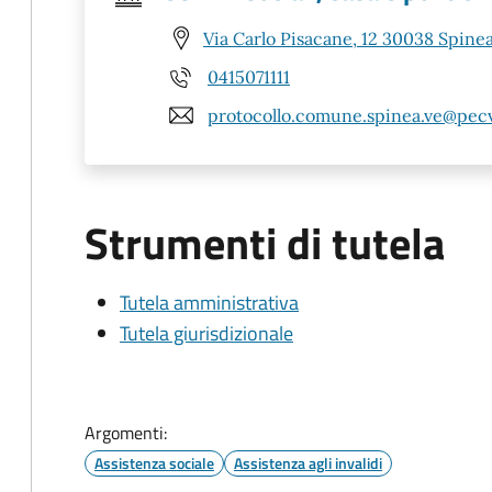
Via Carlo Pisacane, 12 30038 Spinea
0415071111
protocollo.comune.spinea.ve@pecv
Strumenti di tutela
Tutela amministrativa
Tutela giurisdizionale
Argomenti:
Assistenza sociale
Assistenza agli invalidi