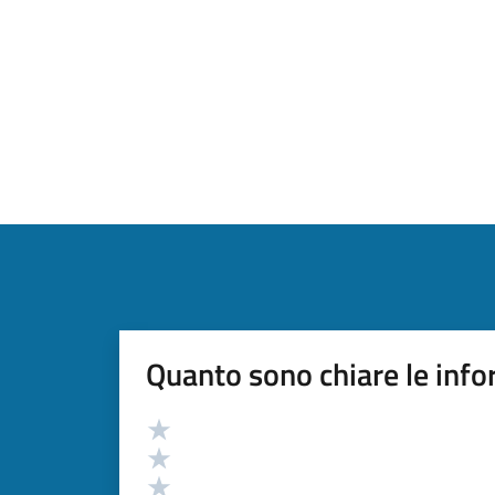
Quanto sono chiare le info
Valutazione
Valuta 5 stelle su 5
Valuta 4 stelle su 5
Valuta 3 stelle su 5