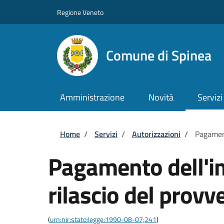
Salta al contenuto principale
Skip to footer content
Regione Veneto
Comune di Spinea
Amministrazione
Novità
Servizi
Briciole di pane
Home
/
Servizi
/
Autorizzazioni
/
Pagament
Pagamento dell'im
rilascio del provv
(
urn:nir:stato:legge:1990-08-07;241
)