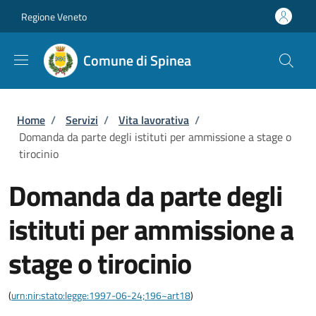
Salta al contenuto principale
Skip to footer content
Regione Veneto
Comune di Spinea
Briciole di pane
Home
/
Servizi
/
Vita lavorativa
/
Domanda da parte degli istituti per ammissione a stage o
tirocinio
Domanda da parte degli
istituti per ammissione a
stage o tirocinio
(
urn:nir:stato:legge:1997-06-24;196~art18
)