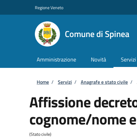
Salta al contenuto principale
Skip to footer content
Regione Veneto
Comune di Spinea
Amministrazione
Novità
Servizi
Briciole di pane
Home
/
Servizi
/
Anagrafe e stato civile
/
Affissione decret
cognome/nome e t
(Stato civile)