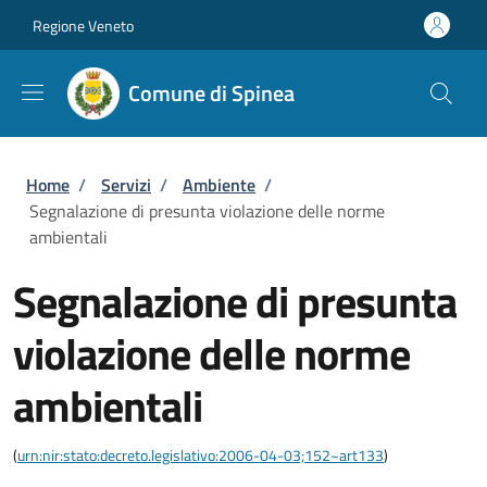
Salta al contenuto principale
Skip to footer content
Regione Veneto
Comune di Spinea
Briciole di pane
Home
/
Servizi
/
Ambiente
/
Segnalazione di presunta violazione delle norme
ambientali
Segnalazione di presunta
violazione delle norme
ambientali
(
urn:nir:stato:decreto.legislativo:2006-04-03;152~art133
)