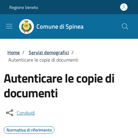
Salta al contenuto principale
Skip to footer content
Regione Veneto
Comune di Spinea
Briciole di pane
Home
/
Servizi demografici
/
Autenticare le copie di documenti
Autenticare le copie di
documenti
Condividi
Normativa di riferimento