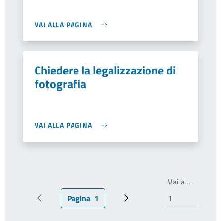
VAI ALLA PAGINA
Chiedere la legalizzazione di
fotografia
VAI ALLA PAGINA
Scrivi il
Vai a…
Pagina
1
Pagina precedente
Pagina attuale
Pagina successiva