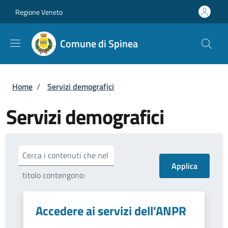
Salta al contenuto principale
Skip to footer content
Regione Veneto
Comune di Spinea
Briciole di pane
Home
/
Servizi demografici
Servizi demografici
Cerca i contenuti che nel
titolo contengono:
Accedere ai servizi dell'ANPR