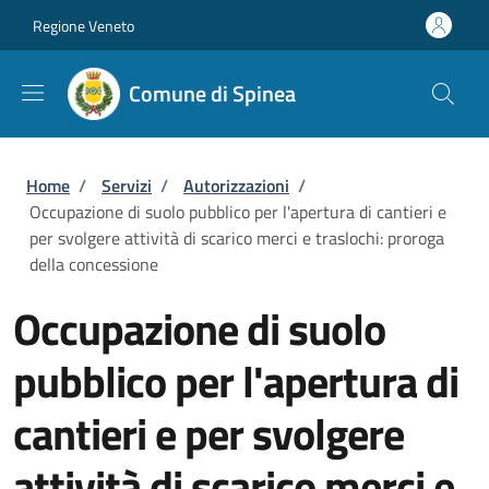
Salta al contenuto principale
Skip to footer content
Regione Veneto
Comune di Spinea
Briciole di pane
Home
/
Servizi
/
Autorizzazioni
/
Occupazione di suolo pubblico per l'apertura di cantieri e
per svolgere attività di scarico merci e traslochi: proroga
della concessione
Occupazione di suolo
pubblico per l'apertura di
cantieri e per svolgere
attività di scarico merci e