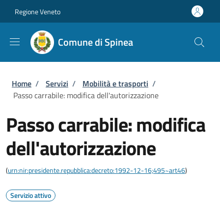
Salta al contenuto principale
Skip to footer content
Regione Veneto
Comune di Spinea
Briciole di pane
Home
/
Servizi
/
Mobilità e trasporti
/
Passo carrabile: modifica dell'autorizzazione
Passo carrabile: modifica
dell'autorizzazione
(
urn:nir:presidente.repubblica:decreto:1992-12-16;495~art46
)
Servizio attivo