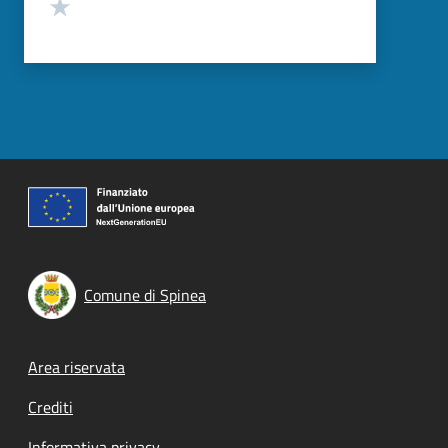
Valuta 1 stelle su 5
Comune di Spinea
Footer menu
Area riservata
Crediti
Informativa privacy