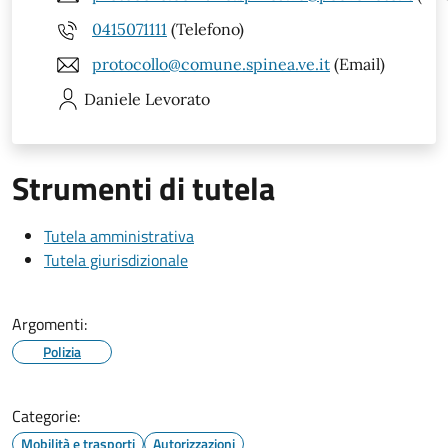
0415071111
(Telefono)
protocollo@comune.spinea.ve.it
(Email)
Daniele
Levorato
Strumenti di tutela
Tutela amministrativa
Tutela giurisdizionale
Argomenti:
Polizia
Categorie:
Mobilità e trasporti
Autorizzazioni