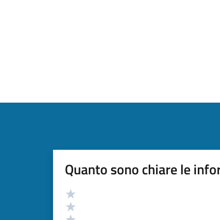
Quanto sono chiare le info
Valutazione
Valuta 5 stelle su 5
Valuta 4 stelle su 5
Valuta 3 stelle su 5