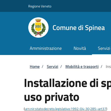
Salta al contenuto principale
Skip to footer content
Regione Veneto
Comune di Spinea
Amministrazione
Novità
Servizi
Briciole di pane
Home
/
Servizi
/
Mobilità e trasporti
/
Ins
Installazione di s
uso privato
(
urn:nir:stato:decreto.legislativo:1992-04-30;285~art37
)